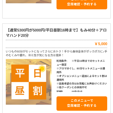
空席確認・予約する
【通常5300円が5000円/平日昼割16時まで】もみ40分＋アロ
マハンド20分
￥5,000
いつもの60分がセットになってさらにおトク！手から身体全体がポッカポカに♪手
のむくみや疲れ、冷え性が気になる方は是非！
利用条件:
※平日16時までのセットメニ
ュー限定
※アロマほぐし、80分セットメニューは適
用外
※オプションメニュー追加によるセット割は
適用外
※延長希望の方はお気軽にお声掛けください
※他クーポンとの併用不可
有効期限:
2050年07月11日
このメニューで
空席確認・予約する