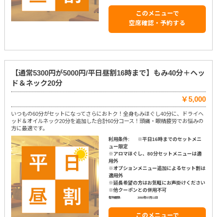
このメニューで
空席確認・予約する
【通常5300円が5000円/平日昼割16時まで】もみ40分＋ヘッ
ド＆ネック20分
￥5,000
いつもの60分がセットになってさらにおトク！全身もみほぐし40分に、ドライヘ
ッド＆オイルネック20分を追加した合計60分コース！頭痛・眼精疲労でお悩みの
方に最適です。
利用条件:
※平日16時までのセットメニ
ュー限定
※アロマほぐし、80分セットメニューは適
用外
※オプションメニュー追加によるセット割は
適用外
※延長希望の方はお気軽にお声掛けください
※他クーポンとの併用不可
有効期限:
2050年07月11日
このメニューで