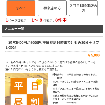
２回目以降来店の
すべて
初来店の方
方
1
1〜 8
8件中
ページ目表示
件表示 /
メニュー一覧
【通常5400円が5000円/平日昼割16時まで】もみ30分＋リフ
レ30分
￥5,000
いつもの60分がセットになってさらにおトク！肩コリや背中の痛みだけではな
く、冷え性・足のむくみも気になる方にオススメ。
疲れた自分にいつもより少し贅沢なご褒美を。
利用条件:
※平日16時までのセットメニ
ュー限定
※アロマほぐし、80分セットメニューは適
用外
※オプションメニュー追加によるセット割は
適用外
※延長希望の方はお気軽にお声掛けください
※他クーポンとの併用不可
有効期限:
2050年07月11日