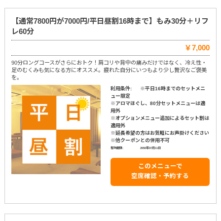
【通常7800円が7000円/平日昼割16時まで】もみ30分＋リフ
レ60分
￥7,000
90分ロングコースがさらにおトク！肩コリや背中の痛みだけではなく、冷え性・
足のむくみも気になる方にオススメ。疲れた自分にいつもより少し贅沢なご褒美
を。
利用条件:
※平日16時までのセットメニ
ュー限定
※アロマほぐし、80分セットメニューは適
用外
※オプションメニュー追加によるセット割は
適用外
※延長希望の方はお気軽にお声掛けください
※他クーポンとの併用不可
有効期限:
2050年07月11日
このメニューで
空席確認・予約する