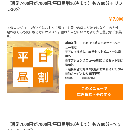
【通常7400円が7000円/平日昼割16時まで】もみ60分＋リフ
レ30分
￥7,000
90分ロングコースがさらにおトク！肩コリや背中の痛みだけではなく、冷え性・
足のむくみも気になる方にオススメ。疲れた自分にいつもより少し贅沢なご褒美
を。
利用条件:
※平日16時までのセットメニ
ュー限定
※アロマほぐし、80分セットメニューは適
用外
※オプションメニュー追加によるセット割は
適用外
※延長希望の方はお気軽にお声掛けください
※他クーポンとの併用不可
有効期限:
2050年07月11日
このメニューで
空席確認・予約する
【通常7800円が7000円/平日昼割16時まで】もみ60分+ヘッ