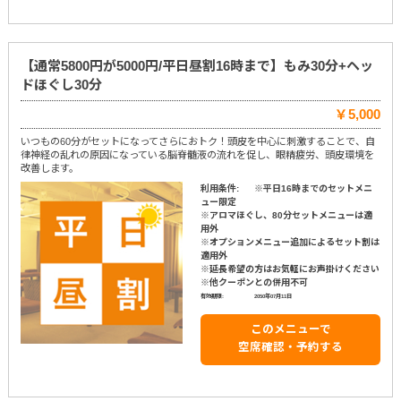
【通常5800円が5000円/平日昼割16時まで】もみ30分+ヘッ
ドほぐし30分
￥5,000
いつもの60分がセットになってさらにおトク！頭皮を中心に刺激することで、自
律神経の乱れの原因になっている脳脊髄液の流れを促し、眼精疲労、頭皮環境を
改善します。
利用条件:
※平日16時までのセットメニ
ュー限定
※アロマほぐし、80分セットメニューは適
用外
※オプションメニュー追加によるセット割は
適用外
※延長希望の方はお気軽にお声掛けください
※他クーポンとの併用不可
有効期限:
2050年07月11日
このメニューで
空席確認・予約する