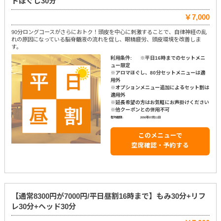
ドほぐし30分
￥7,000
90分ロングコースがさらにおトク！頭皮を中心に刺激することで、自律神経の乱
れの原因になっている脳脊髄液の流れを促し、眼精疲労、頭皮環境を改善しま
す。
利用条件:
※平日16時までのセットメニ
ュー限定
※アロマほぐし、80分セットメニューは適
用外
※オプションメニュー追加によるセット割は
適用外
※延長希望の方はお気軽にお声掛けください
※他クーポンとの併用不可
有効期限:
2050年07月11日
このメニューで
空席確認・予約する
【通常8300円が7000円/平日昼割16時まで】もみ30分+リフ
レ30分+ヘッド30分