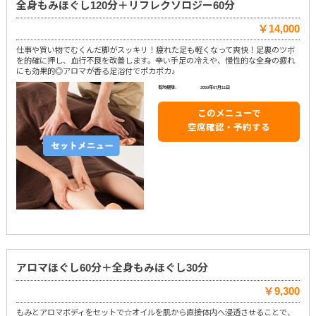
全身もみほぐし120分＋リフレクソロジー60分
￥14,000
仕事や買い物でむくんだ脚がスッキリ！疲れた足も軽くなって爽快！足裏のツボ
を的確に押し、血行不良を改善します。辛い手足の冷えや、慢性的な全身の疲れ
にも効果的◎アロマが香る足浴付でポカポカ♪
有効期限:
2050年07月11日
このメニューで
空席確認・予約する
アロマほぐし60分＋全身もみほぐし30分
￥9,300
もみとアロマボディをセットで☆オイルを肌から直接体内へ浸透させることで、