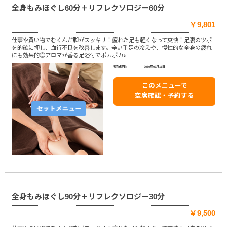
全身もみほぐし60分＋リフレクソロジー60分
￥9,801
仕事や買い物でむくんだ脚がスッキリ！疲れた足も軽くなって爽快！足裏のツボ
を的確に押し、血行不良を改善します。辛い手足の冷えや、慢性的な全身の疲れ
にも効果的◎アロマが香る足浴付でポカポカ♪
有効期限:
2050年07月11日
このメニューで
空席確認・予約する
全身もみほぐし90分＋リフレクソロジー30分
￥9,500