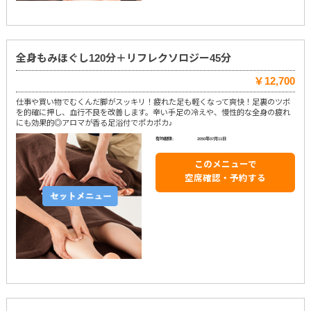
全身もみほぐし120分＋リフレクソロジー45分
￥12,700
仕事や買い物でむくんだ脚がスッキリ！疲れた足も軽くなって爽快！足裏のツボ
を的確に押し、血行不良を改善します。辛い手足の冷えや、慢性的な全身の疲れ
にも効果的◎アロマが香る足浴付でポカポカ♪
有効期限:
2050年07月11日
このメニューで
空席確認・予約する