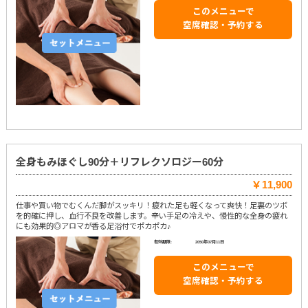
このメニューで
空席確認・予約する
全身もみほぐし90分＋リフレクソロジー60分
￥11,900
仕事や買い物でむくんだ脚がスッキリ！疲れた足も軽くなって爽快！足裏のツボ
を的確に押し、血行不良を改善します。辛い手足の冷えや、慢性的な全身の疲れ
にも効果的◎アロマが香る足浴付でポカポカ♪
有効期限:
2050年07月11日
このメニューで
空席確認・予約する