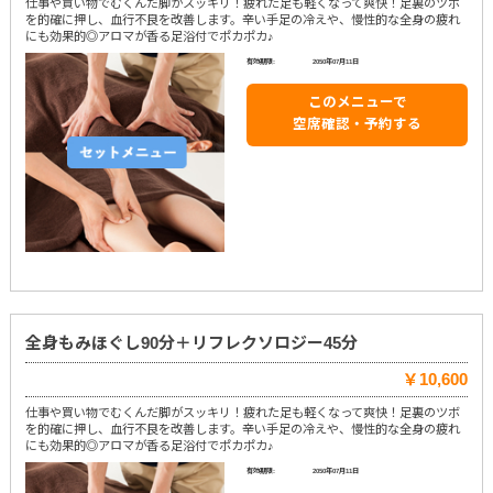
仕事や買い物でむくんだ脚がスッキリ！疲れた足も軽くなって爽快！足裏のツボ
を的確に押し、血行不良を改善します。辛い手足の冷えや、慢性的な全身の疲れ
にも効果的◎アロマが香る足浴付でポカポカ♪
有効期限:
2050年07月11日
このメニューで
空席確認・予約する
全身もみほぐし90分＋リフレクソロジー45分
￥10,600
仕事や買い物でむくんだ脚がスッキリ！疲れた足も軽くなって爽快！足裏のツボ
を的確に押し、血行不良を改善します。辛い手足の冷えや、慢性的な全身の疲れ
にも効果的◎アロマが香る足浴付でポカポカ♪
有効期限:
2050年07月11日