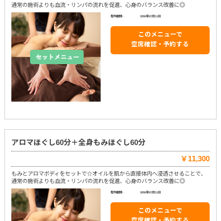
通常の施術よりも血流・リンパの流れを促進、心身のバランス改善に◎
有効期限:
2050年07月11日
このメニューで
空席確認・予約する
アロマほぐし60分＋全身もみほぐし60分
￥11,300
もみとアロマボディをセットで☆オイルを肌から直接体内へ浸透させることで、
通常の施術よりも血流・リンパの流れを促進、心身のバランス改善に◎
有効期限:
2050年07月11日
このメニューで
空席確認・予約する