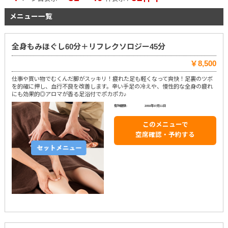
メニュー一覧
全身もみほぐし60分＋リフレクソロジー45分
￥8,500
仕事や買い物でむくんだ脚がスッキリ！疲れた足も軽くなって爽快！足裏のツボ
を的確に押し、血行不良を改善します。辛い手足の冷えや、慢性的な全身の疲れ
にも効果的◎アロマが香る足浴付でポカポカ♪
有効期限:
2050年07月11日
このメニューで
空席確認・予約する