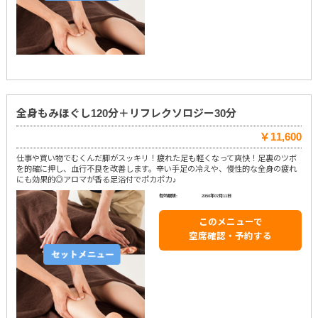
全身もみほぐし120分＋リフレクソロジー30分
￥11,600
仕事や買い物でむくんだ脚がスッキリ！疲れた足も軽くなって爽快！足裏のツボ
を的確に押し、血行不良を改善します。辛い手足の冷えや、慢性的な全身の疲れ
にも効果的◎アロマが香る足浴付でポカポカ♪
有効期限:
2050年07月11日
このメニューで
空席確認・予約する