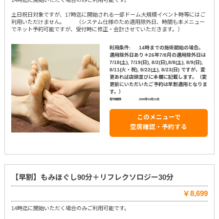
14時迄に開始いただく場合のみご利用可能です。
土日祝日対象ですが、17時迄に開始される一部ドーム大規模イベント時等にはご
利用いただけません。 （システム仕様のため適用除外日、時間も本メニュー
でネット予約可能ですが、受付時に修正・会計させていただきます。）
利用条件:
14時までの施術開始の場合。
適用除外日あり＊26年7/8月の適用除外日は
7/18(土), 7/19(日), 8/2(日),8/8(土), 8/9(日),
8/11(火・祝), 8/22(土), 8/23(日) ですが、変
更あれば店頭並びに本欄に記載します。（変
更前にいただいたご予約は早割適用となりま
す。）
有効期限:
2099年03月31日
このメニューで
空席確認・予約する
【早割】もみほぐし90分＋リフレクソロジー30分
￥8,699
14時迄に開始いただく場合のみご利用可能です。