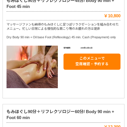
もみほぐし90分＋リフレクソロジー45分/ Body 90 min +
Foot 45 min
￥10,800
マッサージファンも納得のもみほぐしに足つぼリラクゼーションを組み合わせた
メニュー。忙しい日常による慢性的な肩こり等のお疲れの方は是非
Dry Body 90 min + Oil base Foot (Reflexology) 45 min. Cash (Prepayment) only
有効期限:
2099年12月31日
このメニューで
空席確認・予約する
もみほぐし90分＋リフレクソロジー60分/ Body 90 min +
Foot 60 min
￥12,300