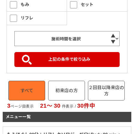
もみ
セット
リフレ
２回目以降来店の
すべて
初来店の方
方
3
21〜 30
30件中
ページ目表示
件表示 /
メニュー一覧