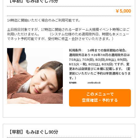
【早割】もみほぐし75分
￥5,000
14時迄に開始いただく場合のみご利用可能です。
土日祝日対象ですが、17時迄に開始される一部ドーム大規模イベント時等にはご
利用いただけません。 （システム仕様のため適用除外日、時間も本メニュー
でネット予約可能ですが、受付時に修正・会計させていただきます。）
利用条件:
14時までの施術開始の場合。
適用除外日あり＊26年7/8月の適用除外日は
7/18(土), 7/19(日), 8/2(日),8/8(土), 8/9(日),
8/11(火・祝), 8/22(土), 8/23(日) ですが、変
更あれば店頭並びに本欄に記載します。（変
更前にいただいたご予約は早割適用となりま
す。）
有効期限:
2099年03月31日
このメニューで
空席確認・予約する
【早割】もみほぐし90分