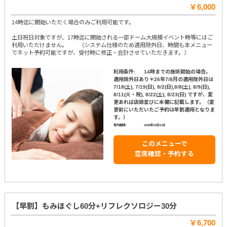
￥6,000
14時迄に開始いただく場合のみご利用可能です。
土日祝日対象ですが、17時迄に開始される一部ドーム大規模イベント時等にはご
利用いただけません。 （システム仕様のため適用除外日、時間も本メニュー
でネット予約可能ですが、受付時に修正・会計させていただきます。）
利用条件:
14時までの施術開始の場合。
適用除外日あり＊26年7/8月の適用除外日は
7/18(土), 7/19(日), 8/2(日),8/8(土), 8/9(日),
8/11(火・祝), 8/22(土), 8/23(日) ですが、変
更あれば店頭並びに本欄に記載します。（変
更前にいただいたご予約は早割適用となりま
す。）
有効期限:
2099年03月31日
このメニューで
空席確認・予約する
【早割】もみほぐし60分+リフレクソロジー30分
￥6,700