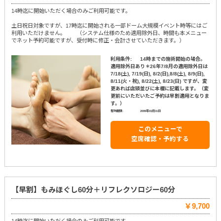
14時迄に開始いただく場合のみご利用可能です。
土日祝日対象ですが、17時迄に開始される一部ドーム大規模イベント時等にはご
利用いただけません。 （システム仕様のため適用除外日、時間も本メニュー
でネット予約可能ですが、受付時に修正・会計させていただきます。）
利用条件:
14時までの施術開始の場合。
適用除外日あり＊26年7/8月の適用除外日は
7/18(土), 7/19(日), 8/2(日),8/8(土), 8/9(日),
8/11(火・祝), 8/22(土), 8/23(日) ですが、変
更あれば店頭並びに本欄に記載します。（変
更前にいただいたご予約は早割適用となりま
す。）
有効期限:
2099年03月31日
このメニューで
空席確認・予約する
【早割】もみほぐし60分＋リフレクソロジー60分
￥9,700