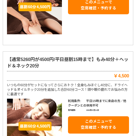
このメニューで
空席確認・予約する
【通常5260円が4500円/平日昼割15時まで】もみ40分＋ヘッ
ド＆ネック20分
￥4,500
いつもの60分がセットになってさらにおトク！全身もみほぐし40分に、ドライヘ
ッド＆オイルネック20分を追加した合計60分コース！頭や眼の疲れでお悩みの方
に最適です
利用条件:
平日15時までに来店の方／他
クーポンとの併用不可
有効期限:
2050年07月11日
このメニューで
空席確認・予約する