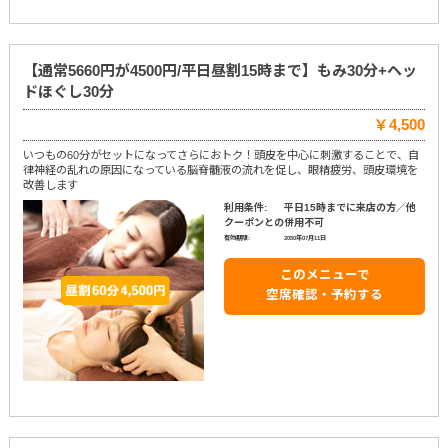
【通常5660円が4500円/平日昼割15時まで】もみ30分+ヘッ
ドほぐし30分
￥4,500
いつもの60分がセットになってさらにおトク！頭皮を中心に刺激することで、自
律神経の乱れの原因になっている脳脊髄液の流れを促し、眼精疲労、頭皮環境を
改善します
利用条件:
平日15時までに来店の方／他
クーポンとの併用不可
有効期限:
2050年07月11日
このメニューで
空席確認・予約する