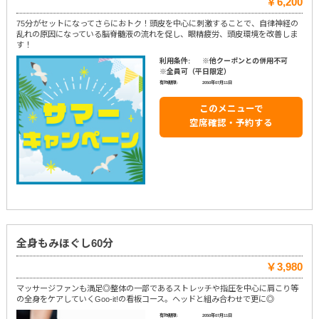
￥6,200
75分がセットになってさらにおトク！頭皮を中心に刺激することで、自律神経の
乱れの原因になっている脳脊髄液の流れを促し、眼精疲労、頭皮環境を改善しま
す！
利用条件:
※他クーポンとの併用不可
※全員可（平日限定）
有効期限:
2050年07月11日
このメニューで
空席確認・予約する
全身もみほぐし60分
￥3,980
マッサージファンも満足◎整体の一部であるストレッチや指圧を中心に肩こり等
の全身をケアしていくGoo-it!の看板コース。ヘッドと組み合わせで更に◎
有効期限:
2050年07月11日