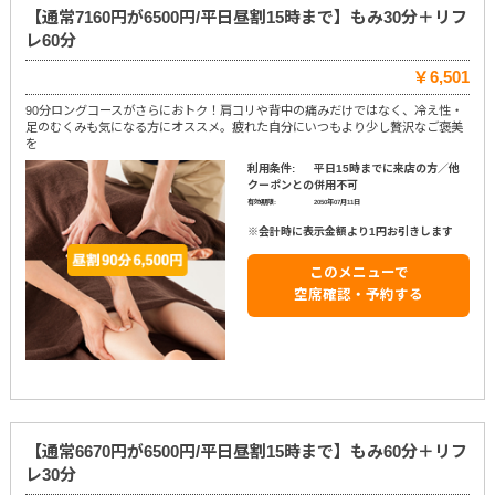
【通常7160円が6500円/平日昼割15時まで】もみ30分＋リフ
レ60分
￥6,501
90分ロングコースがさらにおトク！肩コリや背中の痛みだけではなく、冷え性・
足のむくみも気になる方にオススメ。疲れた自分にいつもより少し贅沢なご褒美
を
利用条件:
平日15時までに来店の方／他
クーポンとの併用不可
有効期限:
2050年07月11日
※会計時に表示金額より1円お引きします
このメニューで
空席確認・予約する
【通常6670円が6500円/平日昼割15時まで】もみ60分＋リフ
レ30分