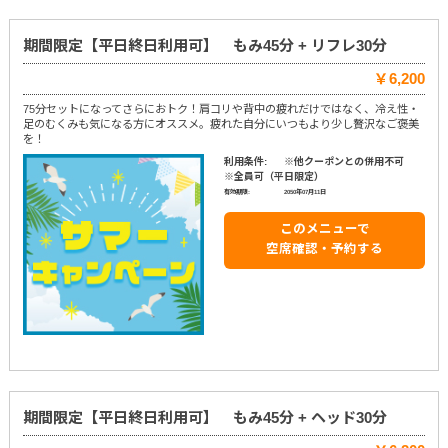
期間限定【平日終日利用可】 もみ45分 + リフレ30分
￥6,200
75分セットになってさらにおトク！肩コリや背中の疲れだけではなく、冷え性・
足のむくみも気になる方にオススメ。疲れた自分にいつもより少し贅沢なご褒美
を！
利用条件:
※他クーポンとの併用不可
※全員可（平日限定）
有効期限:
2050年07月11日
このメニューで
空席確認・予約する
期間限定【平日終日利用可】 もみ45分 + ヘッド30分