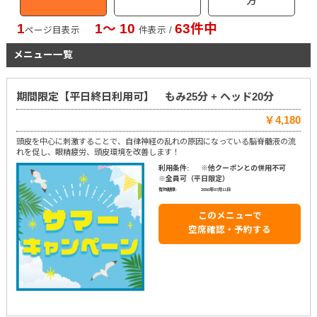
方
1
1〜 10
63件中
ページ目表示
件表示 /
メニュー一覧
期間限定【平日終日利用可】 もみ25分 + ヘッド20分
￥4,180
頭皮を中心に刺激することで、自律神経の乱れの原因になっている脳脊髄液の流
れを促し、眼精疲労、頭皮環境を改善します！
利用条件:
※他クーポンとの併用不可
※全員可（平日限定）
有効期限:
2050年07月11日
このメニューで
空席確認・予約する