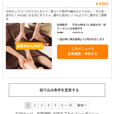
￥6,501
90分ロングコースがさらにおトク！肩コリや背中の痛みだけではなく、冷え性・
足のむくみも気になる方にオススメ。疲れた自分にいつもより少し贅沢なご褒美
を
利用条件:
平日15時までに来店の方／他
クーポンとの併用不可
有効期限:
2050年07月11日
※会計時に表示金額より1円お引きします
このメニューで
空席確認・予約する
絞り込み条件を変更する
1
2
3
4
5
6 ～ 10
最後へ
TOPページ
利用規約
お店のプライバシーポリシー