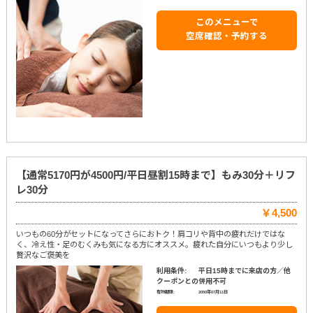
このメニューで
空席確認・予約する
【通常5170円が4500円/平日昼割15時まで】もみ30分＋リフ
レ30分
￥4,500
いつもの60分がセットになってさらにおトク！肩コリや背中の疲れだけではな
く、冷え性・足のむくみも気になる方にオススメ。疲れた自分にいつもより少し
贅沢なご褒美を
利用条件:
平日15時までに来店の方／他
クーポンとの併用不可
有効期限:
2050年07月11日