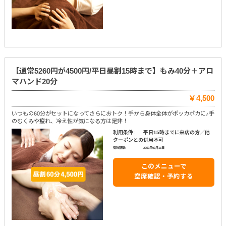
【通常5260円が4500円/平日昼割15時まで】もみ40分＋アロ
マハンド20分
￥4,500
いつもの60分がセットになってさらにおトク！手から身体全体がポッカポカに♪手
のむくみや疲れ、冷え性が気になる方は是非！
利用条件:
平日15時までに来店の方／他
クーポンとの併用不可
有効期限:
2050年07月11日
このメニューで
空席確認・予約する