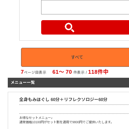
すべて
7
61〜 70
118件中
ページ目表示
件表示 /
メニュー一覧
全身もみほぐし 60分＋リフレクソロジー60分
お得なセットメニュー♪
通常価格10100円がセット割を適用で9800円でご提供いたします。