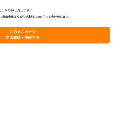
しっかり押し流します☆
に表示金額より1円お引きし9800円でお会計致します。
このメニューで
空席確認・予約する