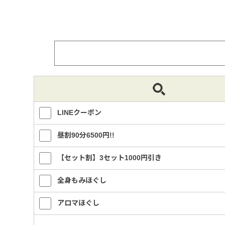
LINEクーポン
昼割90分6500円!!
【セット割】3セット1000円引き
全身もみほぐし
アロマほぐし