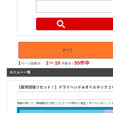
すべて
1
1〜 10
55件中
ページ目表示
件表示 /
メニュー一覧
【疲労回復リセット！】ドライヘッド＆オイルネック２０
頭痛や肩こり、眼精疲労に特化したコースが新たに誕生！オイルとほぐしで