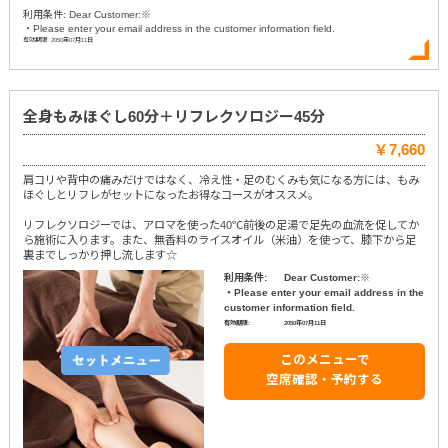
利用条件: Dear Customer:※
・Please enter your email address in the customer information field.
有効期限: 2050年07月11日
全身もみほぐし60分＋リフレクソロジー45分
￥7,660
肩コリや背中の痛みだけではなく、冷え性・足のむくみも気になる方には、もみ
ほぐしとリフレがセットになったお得なコースがオススメ。
リフレクソロジーでは、アロマを使った40℃前後の足湯で足先の血流を促してか
ら施術に入ります。また、無香料のライスオイル（米油）を使って、膝下から足
裏までしっかり押し流します☆
利用条件:
Dear Customer:※
・Please enter your email address in the
customer information field.
有効期限:
2050年07月11日
このメニューで
空席確認・予約する