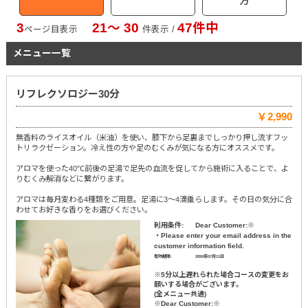
方
3
21〜 30
47件中
ページ目表示
件表示 /
メニュー一覧
リフレクソロジー30分
￥2,990
無香料のライスオイル（米油）を使い、膝下から足裏までしっかり押し流すフッ
トリラクゼーション。冷え性の方や足のむくみが気になる方にオススメです。
アロマを使った40℃前後の足湯で足先の血流を促してから施術に入ることで、よ
りむくみ解消などに繋がります。
アロマは毎月変わる4種類をご用意。足湯に3～4滴垂らします。その日の気分に合
わせてお好きな香りをお選びください。
利用条件:
Dear Customer:※
・Please enter your email address in the
customer information field.
有効期限:
2050年07月11日
※5分以上遅れられた場合コースの変更をお
願いする場合がございます。
(全メニュー共通)
※Dear Customer:※