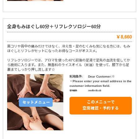
全身もみほぐし60分＋リフレクソロジー60分
￥8,660
肩コリや背中の痛みだけではなく、冷え性・足のむくみも気になる方には、もみ
ほぐしとリフレがセットになったお得なコースがオススメ。
リフレクソロジーでは、アロマを使った40℃前後の足湯で足先の血流を促してか
ら施術に入ります。また、無香料のライスオイル（米油）を使って、膝下から足
裏までしっかり押し流します☆
利用条件:
Dear Customer:※
・Please enter your email address in the
customer information field.
有効期限:
2050年07月11日
このメニューで
空席確認・予約する