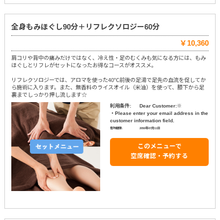
全身もみほぐし90分＋リフレクソロジー60分
￥10,360
肩コリや背中の痛みだけではなく、冷え性・足のむくみも気になる方には、もみ
ほぐしとリフレがセットになったお得なコースがオススメ。
リフレクソロジーでは、アロマを使った40℃前後の足湯で足先の血流を促してか
ら施術に入ります。また、無香料のライスオイル（米油）を使って、膝下から足
裏までしっかり押し流します☆
利用条件:
Dear Customer:※
・Please enter your email address in the
customer information field.
有効期限:
2050年07月11日
このメニューで
空席確認・予約する