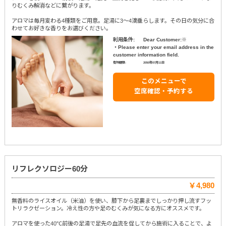
りむくみ解消などに繋がります。
アロマは毎月変わる4種類をご用意。足湯に3～4滴垂らします。その日の気分に合
わせてお好きな香りをお選びください。
利用条件:
Dear Customer:※
・Please enter your email address in the
customer information field.
有効期限:
2050年07月11日
このメニューで
空席確認・予約する
リフレクソロジー60分
￥4,980
無香料のライスオイル（米油）を使い、膝下から足裏までしっかり押し流すフッ
トリラクゼーション。冷え性の方や足のむくみが気になる方にオススメです。
アロマを使った40℃前後の足湯で足先の血流を促してから施術に入ることで、よ