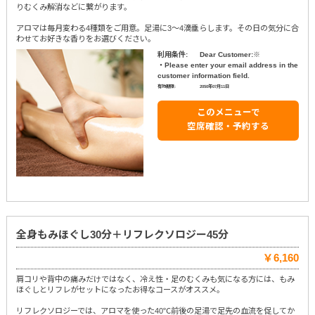
りむくみ解消などに繋がります。
アロマは毎月変わる4種類をご用意。足湯に3～4滴垂らします。その日の気分に合
わせてお好きな香りをお選びください。
利用条件:
Dear Customer:※
・Please enter your email address in the
customer information field.
有効期限:
2050年07月11日
このメニューで
空席確認・予約する
全身もみほぐし30分＋リフレクソロジー45分
￥6,160
肩コリや背中の痛みだけではなく、冷え性・足のむくみも気になる方には、もみ
ほぐしとリフレがセットになったお得なコースがオススメ。
リフレクソロジーでは、アロマを使った40℃前後の足湯で足先の血流を促してか