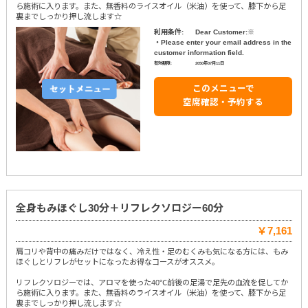
ら施術に入ります。また、無香料のライスオイル（米油）を使って、膝下から足
裏までしっかり押し流します☆
利用条件:
Dear Customer:※
・Please enter your email address in the
customer information field.
有効期限:
2050年07月11日
このメニューで
空席確認・予約する
全身もみほぐし30分＋リフレクソロジー60分
￥7,161
肩コリや背中の痛みだけではなく、冷え性・足のむくみも気になる方には、もみ
ほぐしとリフレがセットになったお得なコースがオススメ。
リフレクソロジーでは、アロマを使った40℃前後の足湯で足先の血流を促してか
ら施術に入ります。また、無香料のライスオイル（米油）を使って、膝下から足
裏までしっかり押し流します☆