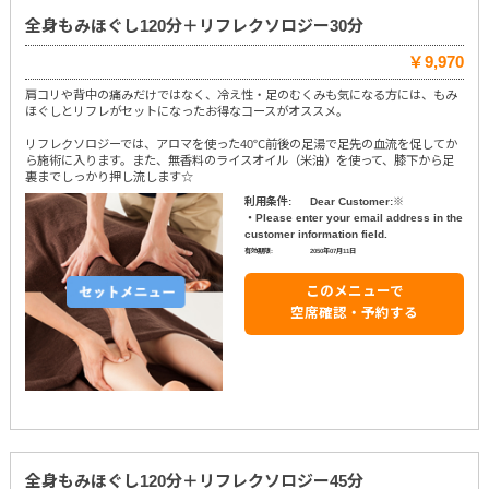
全身もみほぐし120分＋リフレクソロジー30分
￥9,970
肩コリや背中の痛みだけではなく、冷え性・足のむくみも気になる方には、もみ
ほぐしとリフレがセットになったお得なコースがオススメ。
リフレクソロジーでは、アロマを使った40℃前後の足湯で足先の血流を促してか
ら施術に入ります。また、無香料のライスオイル（米油）を使って、膝下から足
裏までしっかり押し流します☆
利用条件:
Dear Customer:※
・Please enter your email address in the
customer information field.
有効期限:
2050年07月11日
このメニューで
空席確認・予約する
全身もみほぐし120分＋リフレクソロジー45分