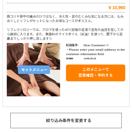
￥10,960
肩コリや背中の痛みだけではなく、冷え性・足のむくみも気になる方には、もみ
ほぐしとリフレがセットになったお得なコースがオススメ。
リフレクソロジーでは、アロマを使った40℃前後の足湯で足先の血流を促してか
ら施術に入ります。また、無香料のライスオイル（米油）を使って、膝下から足
裏までしっかり押し流します☆
利用条件:
Dear Customer:※
・Please enter your email address in the
customer information field.
有効期限:
2050年07月11日
このメニューで
空席確認・予約する
絞り込み条件を変更する