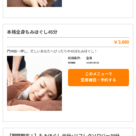
本格全身もみほぐし45分
￥3,680
門仲店一押し、忙しいあなたへぴったりの45分もみほぐし！
利用条件:
全員
有効期限:
2050年07月01日
このメニューで
空席確認・予約する
【期間限定！】もみほぐし45分+リフレクソロジー30分