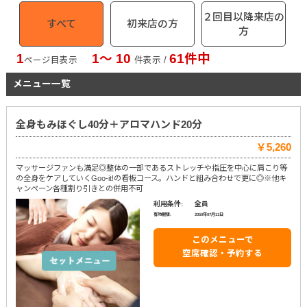
２回目以降来店の
すべて
初来店の方
方
1
1〜 10
61件中
ページ目表示
件表示 /
メニュー一覧
全身もみほぐし40分＋アロマハンド20分
￥5,260
マッサージファンも満足◎整体の一部であるストレッチや指圧を中心に肩こり等
の全身をケアしていくGoo-it!の看板コース。ハンドと組み合わせで更に◎※他キ
ャンペーン各種割り引きとの併用不可
利用条件:
全員
有効期限:
2050年07月11日
このメニューで
空席確認・予約する