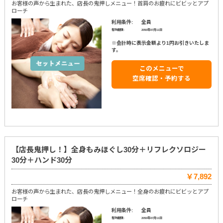
お客様の声から生まれた、店長の鬼押しメニュー！首肩のお疲れにビビッとアプ
ローチ
利用条件:
全員
有効期限:
2050年07月11日
※会計時に表示金額より1円お引きいたしま
す。
このメニューで
空席確認・予約する
【店長鬼押し！】全身もみほぐし30分＋リフレクソロジー
30分＋ハンド30分
￥7,892
お客様の声から生まれた、店長の鬼押しメニュー！全身のお疲れにビビッとアプ
ローチ
利用条件:
全員
有効期限:
2050年07月11日