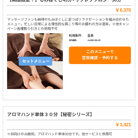
￥6,370
マッサージファンも納得のもみほぐしに足つぼリラクゼーションを組み合わせた
メニュー。忙しい日常による慢性的な肩こり等のお疲れの方は是非。※他キャン
ペーン各種割り引きとの併用不可
利用条件:
全員
有効期限:
2050年07月01日
このメニューで
空席確認・予約する
アロマハンド単体３０分【秘密シリーズ】
￥3,421
※仰向けのみ施術。アロマハンド単体30分です。他サービスと併用可