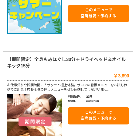
このメニューで
空席確認・予約する
【期間限定】全身もみほぐし30分＋ドライヘッド＆オイル
ネック15分
￥3,890
お仕事帰りや隙間時間に！サクッと極上体験。サロンの看板メニューをお試し価
格でご用意！店長本気の押しメニューをぜひ体感してくださいませ。
利用条件:
全員
有効期限:
2050年07月11日
このメニューで
空席確認・予約する