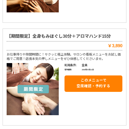
【期間限定】全身もみほぐし30分＋アロマハンド15分
￥3,890
お仕事帰りや隙間時間に！サクッと極上体験。サロンの看板メニューをお試し価
格でご用意！店長本気の押しメニューをぜひ体感してくださいませ。
利用条件:
全員
有効期限:
2050年07月11日
このメニューで
空席確認・予約する