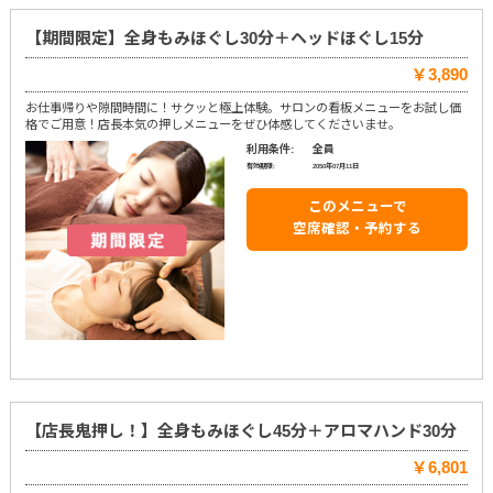
【期間限定】全身もみほぐし30分＋ヘッドほぐし15分
￥3,890
お仕事帰りや隙間時間に！サクッと極上体験。サロンの看板メニューをお試し価
格でご用意！店長本気の押しメニューをぜひ体感してくださいませ。
利用条件:
全員
有効期限:
2050年07月11日
このメニューで
空席確認・予約する
【店長鬼押し！】全身もみほぐし45分＋アロマハンド30分
￥6,801