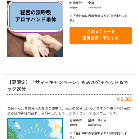
利用条件:
全員
有効期限:
2050年07月01日
※「会計時に表示金額より1円お引きしま
す」
このメニューで
空席確認・予約する
【夏限定】『サマーキャンペーン』もみ70分＋ヘッド＆ネ
ック20分
￥6,501
毎日がんばる自分への夏のご褒美に、極上の90分はいかがですか？暑さや冷房に
よる自律神経の乱れ、首肩のコリをすっきりリセットするメニューです。
利用条件:
全員 終日可
有効期限:
2026年08月31日
※「会計時に表示金額より1円お引きしま
す」