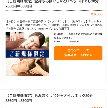
【ご新規様限定】全身もみほぐし45分+ヘッドほぐし30分
7060円⇒6600円
￥6,600
【お得!】お客様からご要望の多い【ヘッドほぐし】と【もみほぐし】のセットメ
ニュー！ 全身と頭痛や頭のだるさ、目の疲れ、不眠に効果〇 Goo-it!ならではの施
術を是非ご体験ください。※他クーポンとの併用不可
利用条件:
当店を初めてご利用のご新規様
限定となります。
有効期限:
2050年07月11日
このメニューで
空席確認・予約する
【ご新規様限定】もみほぐし40分＋オイルネック20分
5560円⇒5300円