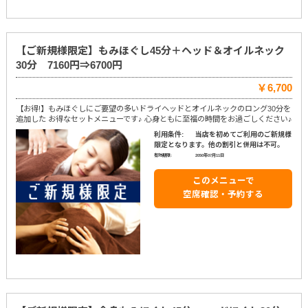
【ご新規様限定】もみほぐし45分＋ヘッド＆オイルネック
30分 7160円⇒6700円
￥6,700
【お得!】もみほぐしにご要望の多いドライヘッドとオイルネックのロング30分を
追加した お得なセットメニューです♪ 心身ともに至福の時間をお過ごしください♪
利用条件:
当店を初めてご利用のご新規様
限定となります。他の割引と併用は不可。
有効期限:
2050年07月11日
このメニューで
空席確認・予約する