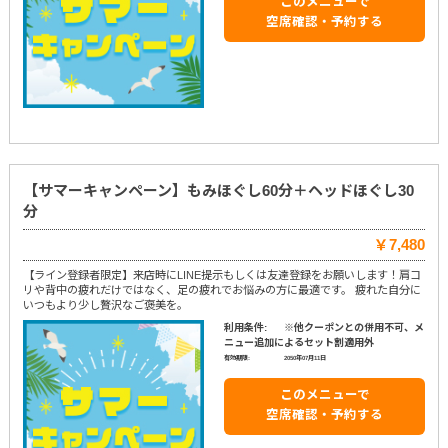
このメニューで
空席確認・予約する
【サマーキャンペーン】もみほぐし60分＋ヘッドほぐし30
分
￥7,480
【ライン登録者限定】来店時にLINE提示もしくは友達登録をお願いします！肩コ
リや背中の疲れだけではなく、足の疲れでお悩みの方に最適です。 疲れた自分に
いつもより少し贅沢なご褒美を。
利用条件:
※他クーポンとの併用不可、メ
ニュー追加によるセット割適用外
有効期限:
2050年07月11日
このメニューで
空席確認・予約する