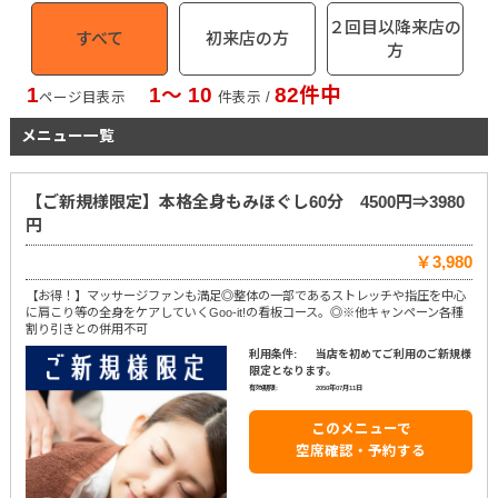
２回目以降来店の
すべて
初来店の方
方
1
1〜 10
82件中
ページ目表示
件表示 /
メニュー一覧
【ご新規様限定】本格全身もみほぐし60分 4500円⇒3980
円
￥3,980
【お得！】マッサージファンも満足◎整体の一部であるストレッチや指圧を中心
に肩こり等の全身をケアしていくGoo-it!の看板コース。◎※他キャンペーン各種
割り引きとの併用不可
利用条件:
当店を初めてご利用のご新規様
限定となります。
有効期限:
2050年07月11日
このメニューで
空席確認・予約する