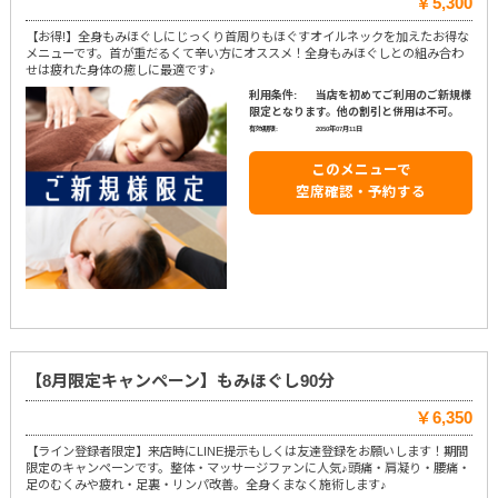
￥5,300
【お得!】全身もみほぐしにじっくり首周りもほぐすオイルネックを加えたお得な
メニューです。首が重だるくて辛い方にオススメ！全身もみほぐしとの組み合わ
せは疲れた身体の癒しに最適です♪
利用条件:
当店を初めてご利用のご新規様
限定となります。他の割引と併用は不可。
有効期限:
2050年07月11日
このメニューで
空席確認・予約する
【8月限定キャンペーン】もみほぐし90分
￥6,350
【ライン登録者限定】来店時にLINE提示もしくは友達登録をお願いします！期間
限定のキャンペーンです。整体・マッサージファンに人気♪頭痛・肩凝り・腰痛・
足のむくみや疲れ・足裏・リンパ改善。全身くまなく施術します♪