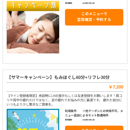
有効期限:
2050年07月11日
このメニューで
空席確認・予約する
【サマーキャンペーン】もみほぐし60分+リフレ30分
￥7,200
【ライン登録者限定】来店時にLINE提示もしくは友達登録をお願いします！肩コ
リや背中の疲れだけではなく、足の疲れでお悩みの方に最適です。 疲れた自分に
いつもより少し贅沢なご褒美を。
利用条件:
※他クーポンとの併用不可、メ
ニュー追加によるセット割適用外
有効期限:
2050年07月11日