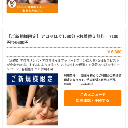
【ご新規様限定】アロマほぐし60分 +お着替え無料 7100
円⇒6600円
￥6,600
【お得!】アロマリンパ・アロマオイルマッサージファンに人気♪女性セラピスト
が全身を施術。オイルにより血流・リンパの流れを促進する効果あり◎※他キャ
ンペーン、各種割引との併用不可
利用条件:
当店を初めてご利用のご新規様
限定となります。他の割引と併用は不可。
有効期限:
2050年07月11日
このメニューで
空席確認・予約する