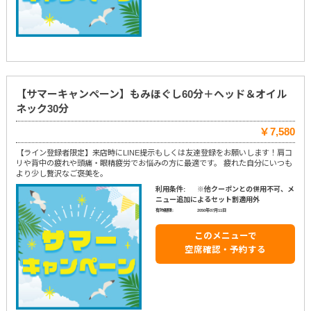
【サマーキャンペーン】もみほぐし60分＋ヘッド＆オイル
ネック30分
￥7,580
【ライン登録者限定】来店時にLINE提示もしくは友達登録をお願いします！肩コ
リや背中の疲れや頭痛・眼精疲労でお悩みの方に最適です。 疲れた自分にいつも
より少し贅沢なご褒美を。
利用条件:
※他クーポンとの併用不可、メ
ニュー追加によるセット割適用外
有効期限:
2050年07月11日
このメニューで
空席確認・予約する