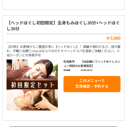
【ヘッドほぐし初回限定】全身もみほぐし30分+ヘッドほぐ
し30分
￥5,660
【お得!】お客様からご要望の多い【ヘッドほぐし】！ 頭痛や頭のだるさ、目の疲
れ、不眠に効果〇 Goo-it!ならではのドライヘッドスパを是非ご体験ください。※
他クーポンとの併用不可
利用条件:
【当店舗にてヘッドほぐしメニ
ュー初回のお客様限定】
有効期限:
2050年07月11日
このメニューで
空席確認・予約する