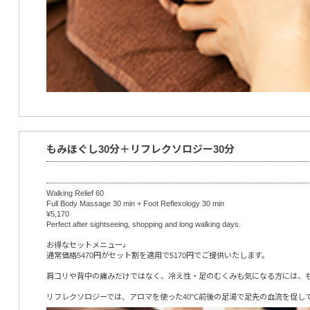
もみほぐし30分＋リフレクソロジー30分
Walking Relief 60
Full Body Massage 30 min + Foot Reflexology 30 min
¥5,170
Perfect after sightseeing, shopping and long walking days.
お得なセットメニュー♪
通常価格5470円がセット割を適用で5170円でご提供いたします。
肩コリや背中の痛みだけではなく、冷え性・足のむくみも気になる方には、
リフレクソロジーでは、アロマを使った40℃前後の足湯で足先の血流を促し