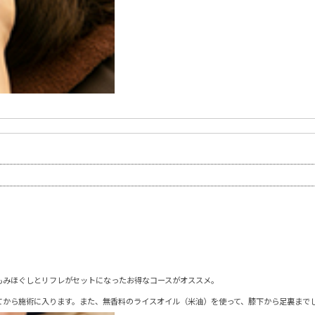
もみほぐしとリフレがセットになったお得なコースがオススメ。
てから施術に入ります。また、無香料のライスオイル（米油）を使って、膝下から足裏まで