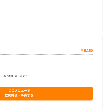
￥6,160
しっかり押し流します☆
このメニューで
空席確認・予約する