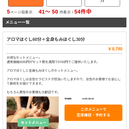
方
5
41〜 50
54件中
ページ目表示
件表示 /
メニュー一覧
アロマほぐし60分＋全身もみほぐし30分
￥8,780
お得なセットメニュー♪
通常価格9080円がセット割を適用で8780円でご提供いたします。
アロマほぐしと全身もみほぐしのセットメニュー。
アロマほぐしは女性セラピストが担当いたしますので、女性のお客様でも安心し
て施術をお受けできます。
もちろん男性のお客様も大歓迎です。
有効期限:
2200年12月31日
このメニューで
空席確認・予約する