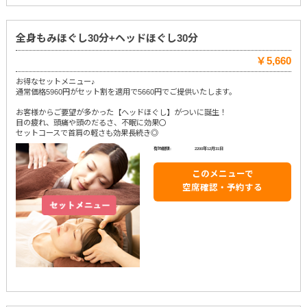
全身もみほぐし30分+ヘッドほぐし30分
￥5,660
お得なセットメニュー♪
通常価格5960円がセット割を適用で5660円でご提供いたします。
お客様からご要望が多かった【ヘッドほぐし】がついに誕生！
目の疲れ、頭痛や頭のだるさ、不眠に効果〇
セットコースで首肩の軽さも効果長続き◎
有効期限:
2200年12月31日
このメニューで
空席確認・予約する