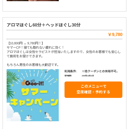
アロマほぐし60分＋ヘッドほぐし30分
￥9,780
【10,800円 → 9,780円！】
サマーCP！寝ても取れない疲れに効く！
アロマほぐしは女性セラピストが担当いたしますので、女性のお客様でも安心し
て施術をお受けできます。
もちろん男性のお客様も大歓迎です。
利用条件:
※他クーポンとの併用不可。
有効期限:
2200年12月31日
このメニューで
空席確認・予約する