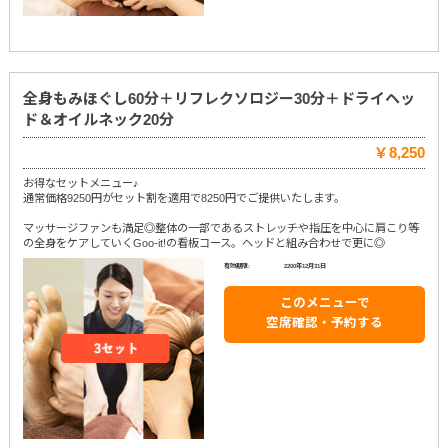
全身もみほぐし60分＋リフレクソロジー30分＋ドライヘッ
ド＆オイルネック20分
￥8,250
お得なセットメニュー♪
通常価格9250円がセット割を適用で8250円でご提供いたします。
マッサージファンも満足◎整体の一部であるストレッチや指圧を中心に肩こり等
の全身をケアしていくGoo-it!の看板コース。ヘッドと組み合わせで更に◎
有効期限:
2200年12月31日
このメニューで
空席確認・予約する