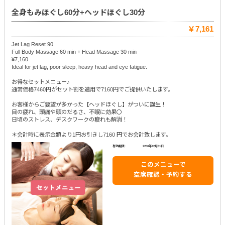
全身もみほぐし60分+ヘッドほぐし30分
￥7,161
Jet Lag Reset 90
Full Body Massage 60 min + Head Massage 30 min
¥7,160
Ideal for jet lag, poor sleep, heavy head and eye fatigue.
お得なセットメニュー♪
通常価格7460円がセット割を適用で7160円でご提供いたします。
お客様からご要望が多かった【ヘッドほぐし】がついに誕生！
目の疲れ、頭痛や頭のだるさ、不眠に効果〇
日頃のストレス、デスクワークの疲れも解消！
＊会計時に表示金額より1円お引きし7160 円でお会計致します。
有効期限:
2200年12月31日
このメニューで
空席確認・予約する