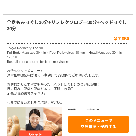
全身もみほぐし30分+リフレクソロジー30分+ヘッドほぐし
30分
￥7,950
Tokyo Recovery Trio 90
Full Body Massage 30 min + Foot Reflexology 30 min + Head Massage 30 min
¥7,950
Best all-in-one course for first-time visitors.
お得なセットメニュー♪
通常価格8950円がセット割適用で7950円でご提供いたします。
お客様からご要望が多かった【ヘッドほぐし】がついに誕生！
目の疲れ、頭痛や頭のだるさ、不眠に効果〇
足先から頭までスッキリ♪
今までにない癒しをご堪能ください。
有効期限:
2200年12月31日
このメニューで
空席確認・予約する