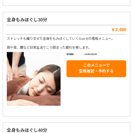
全身もみほぐし30分
￥2,480
ストレッチも織り交ぜた全身をもみほぐしていくGoo-it!の看板メニュー。
肩や首、腰など日常生活でこり固まった疲れを癒します。
有効期限:
2200年12月31日
このメニューで
空席確認・予約する
全身もみほぐし40分