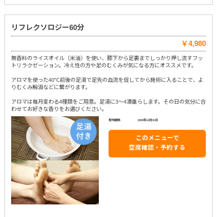
リフレクソロジー60分
￥4,980
無香料のライスオイル（米油）を使い、膝下から足裏までしっかり押し流すフッ
トリラクゼーション。冷え性の方や足のむくみが気になる方にオススメです。
アロマを使った40℃前後の足湯で足先の血流を促してから施術に入ることで、よ
りむくみ解消などに繋がります。
アロマは毎月変わる4種類をご用意。足湯に3～4滴垂らします。その日の気分に合
わせてお好きな香りをお選びください。
有効期限:
2200年12月31日
このメニューで
空席確認・予約する