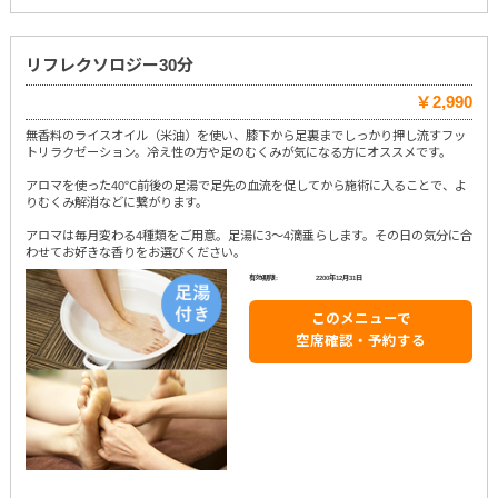
リフレクソロジー30分
￥2,990
無香料のライスオイル（米油）を使い、膝下から足裏までしっかり押し流すフッ
トリラクゼーション。冷え性の方や足のむくみが気になる方にオススメです。
アロマを使った40℃前後の足湯で足先の血流を促してから施術に入ることで、よ
りむくみ解消などに繋がります。
アロマは毎月変わる4種類をご用意。足湯に3～4滴垂らします。その日の気分に合
わせてお好きな香りをお選びください。
有効期限:
2200年12月31日
このメニューで
空席確認・予約する