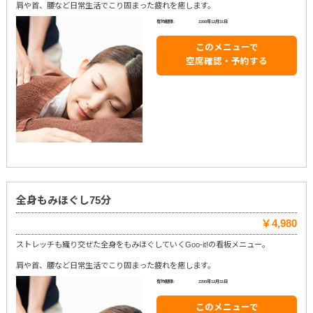
肩や首、腰など日常生活でこり固まった疲れを癒します。
有効期限:
2200年12月31日
このメニューで
空席確認・予約する
全身もみほぐし75分
￥4,980
ストレッチも織り交ぜた全身をもみほぐしていくGoo-it!の看板メニュー。
肩や首、腰など日常生活でこり固まった疲れを癒します。
有効期限:
2200年12月31日
このメニューで