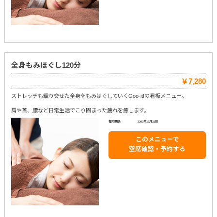
全身もみほぐし120分
￥7,280
ストレッチも織り交ぜた全身をもみほぐしていくGoo-it!の看板メニュー。
肩や首、腰など日常生活でこり固まった疲れを癒します。
有効期限:
2200年12月31日
このメニューで
空席確認・予約する