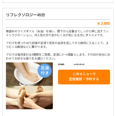
リフレクソロジー45分
￥3,980
無香料のライスオイル（米油）を使い、膝下から足裏までしっかり押し流すフッ
トリラクゼーション。冷え性の方や足のむくみが気になる方にオススメです。
アロマを使った40℃前後の足湯で足先の血流を促してから施術に入ることで、よ
りむくみ解消などに繋がります。
アロマは毎月変わる4種類をご用意。足湯に3～4滴垂らします。その日の気分に合
わせてお好きな香りをお選びください。
有効期限:
2200年12月31日
このメニューで
空席確認・予約する