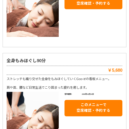
空席確認・予約する
全身もみほぐし90分
￥5,680
ストレッチも織り交ぜた全身をもみほぐしていくGoo-it!の看板メニュー。
肩や首、腰など日常生活でこり固まった疲れを癒します。
有効期限:
2200年12月31日
このメニューで
空席確認・予約する