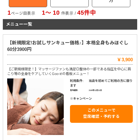
方
1
1〜 10
45件中
ページ目表示
件表示 /
メニュー一覧
【新規限定!お試しサンキュー価格♪】本格全身もみほぐし
60分3900円
￥3,900
【ご新規様限定！】マッサージファンも満足◎整体の一部である指圧を中心に肩
こり等の全身をケアしていくGoo-it!の看板メニュー！
利用条件:
当店を初めてご利用の方に限り
ます
有効期限:
2100年12月31日
※キャンペーン
このメニューで
空席確認・予約する