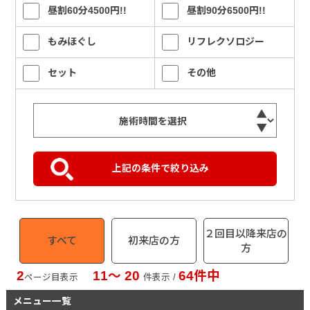
昼割60分4500円!!
昼割90分6500円!!
もみほぐし
リフレクソロジー
セット
その他
２回目以降来店の
すべて
初来店の方
方
2
11〜 20
64件中
ページ目表示
件表示 /
メニュー一覧