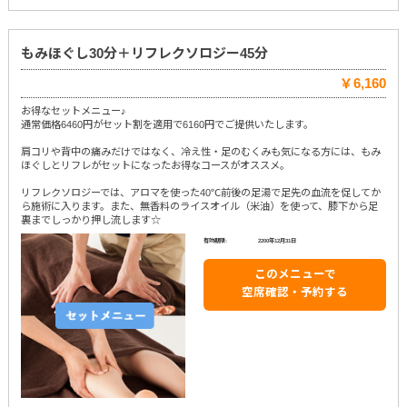
もみほぐし30分＋リフレクソロジー45分
￥6,160
お得なセットメニュー♪
通常価格6460円がセット割を適用で6160円でご提供いたします。
肩コリや背中の痛みだけではなく、冷え性・足のむくみも気になる方には、もみ
ほぐしとリフレがセットになったお得なコースがオススメ。
リフレクソロジーでは、アロマを使った40℃前後の足湯で足先の血流を促してか
ら施術に入ります。また、無香料のライスオイル（米油）を使って、膝下から足
裏までしっかり押し流します☆
有効期限:
2200年12月31日
このメニューで
空席確認・予約する