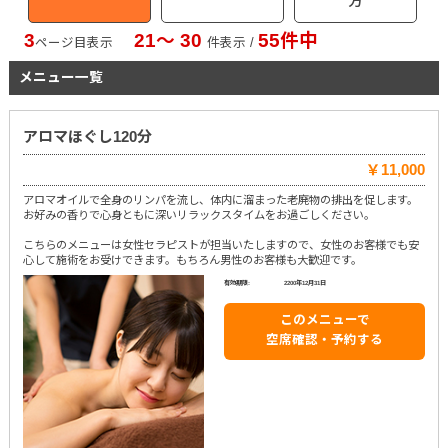
方
3
21〜 30
55件中
ページ目表示
件表示 /
メニュー一覧
アロマほぐし120分
￥11,000
アロマオイルで全身のリンパを流し、体内に溜まった老廃物の排出を促します。
お好みの香りで心身ともに深いリラックスタイムをお過ごしください。
こちらのメニューは女性セラピストが担当いたしますので、女性のお客様でも安
心して施術をお受けできます。もちろん男性のお客様も大歓迎です。
有効期限:
2200年12月31日
このメニューで
空席確認・予約する