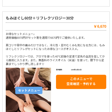
もみほぐし60分＋リフレクソロジー30分
￥6,670
お得なセットメニュー♪
通常価格6970円がセット割を適用で6670円でご提供いたします。
肩コリや背中の痛みだけではなく、冷え性・足のむくみも気になる方には、もみ
ほぐしとリフレがセットになったお得なコースがオススメ。
リフレクソロジーでは、アロマを使った40℃前後の足湯で足先の血流を促してか
ら施術に入ります。また、無香料のライスオイル（米油）を使って、膝下から足
裏までしっかり押し流します☆
有効期限:
2200年12月31日
このメニューで
空席確認・予約する