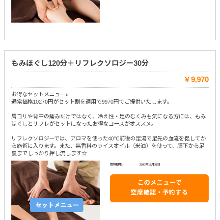
もみほぐし120分＋リフレクソロジー30分
￥9,970
お得なセットメニュー♪
通常価格10270円がセット割を適用で9970円でご提供いたします。
肩コリや背中の痛みだけではなく、冷え性・足のむくみも気になる方には、もみ
ほぐしとリフレがセットになったお得なコースがオススメ。
リフレクソロジーでは、アロマを使った40℃前後の足湯で足先の血流を促してか
ら施術に入ります。また、無香料のライスオイル（米油）を使って、膝下から足
裏までしっかり押し流します☆
有効期限:
2200年12月31日
このメニューで
空席確認・予約する