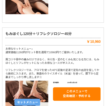
もみほぐし120分＋リフレクソロジー45分
￥10,960
お得なセットメニュー♪
通常価格11260円がセット割を適用で10960円でご提供いたします。
肩コリや背中の痛みだけではなく、冷え性・足のむくみも気になる方には、もみ
ほぐしとリフレがセットになったお得なコースがオススメ。
リフレクソロジーでは、アロマを使った40℃前後の足湯で足先の血流を促してか
ら施術に入ります。また、無香料のライスオイル（米油）を使って、膝下から足
裏までしっかり押し流します☆
有効期限:
2200年12月31日
このメニューで
空席確認・予約する