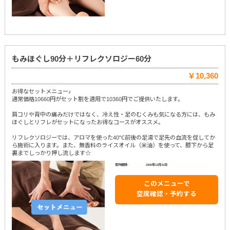
もみほぐし90分＋リフレクソロジー60分
￥10,360
お得なセットメニュー♪
通常価格10660円がセット割を適用で10360円でご提供いたします。
肩コリや背中の痛みだけではなく、冷え性・足のむくみも気になる方には、もみ
ほぐしとリフレがセットになったお得なコースがオススメ。
リフレクソロジーでは、アロマを使った40℃前後の足湯で足先の血流を促してか
ら施術に入ります。また、無香料のライスオイル（米油）を使って、膝下から足
裏までしっかり押し流します☆
有効期限:
2200年12月31日
このメニューで
空席確認・予約する