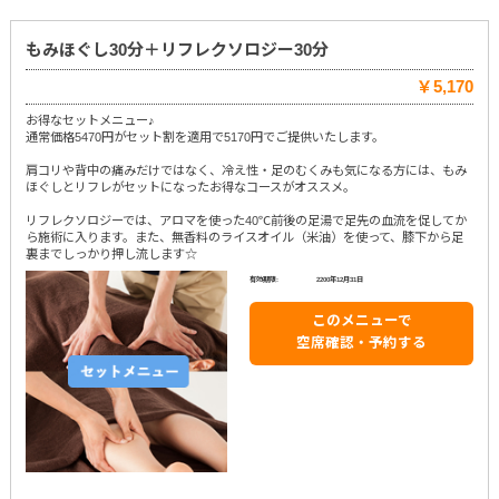
もみほぐし30分＋リフレクソロジー30分
￥5,170
お得なセットメニュー♪
通常価格5470円がセット割を適用で5170円でご提供いたします。
肩コリや背中の痛みだけではなく、冷え性・足のむくみも気になる方には、もみ
ほぐしとリフレがセットになったお得なコースがオススメ。
リフレクソロジーでは、アロマを使った40℃前後の足湯で足先の血流を促してか
ら施術に入ります。また、無香料のライスオイル（米油）を使って、膝下から足
裏までしっかり押し流します☆
有効期限:
2200年12月31日
このメニューで
空席確認・予約する