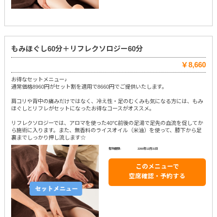
もみほぐし60分＋リフレクソロジー60分
￥8,660
お得なセットメニュー♪
通常価格8960円がセット割を適用で8660円でご提供いたします。
肩コリや背中の痛みだけではなく、冷え性・足のむくみも気になる方には、もみ
ほぐしとリフレがセットになったお得なコースがオススメ。
リフレクソロジーでは、アロマを使った40℃前後の足湯で足先の血流を促してか
ら施術に入ります。また、無香料のライスオイル（米油）を使って、膝下から足
裏までしっかり押し流します☆
有効期限:
2200年12月31日
このメニューで
空席確認・予約する