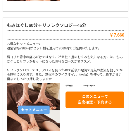
もみほぐし60分＋リフレクソロジー45分
￥7,660
お得なセットメニュー♪
通常価格7960円がセット割を適用で7660円でご提供いたします。
肩コリや背中の痛みだけではなく、冷え性・足のむくみも気になる方には、もみ
ほぐしとリフレがセットになったお得なコースがオススメ。
リフレクソロジーでは、アロマを使った40℃前後の足湯で足先の血流を促してか
ら施術に入ります。また、無香料のライスオイル（米油）を使って、膝下から足
裏までしっかり押し流します☆
有効期限:
2200年12月31日
このメニューで
空席確認・予約する