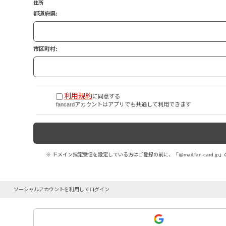
住所
都道府県:
市区町村:
利用規約
に同意する
fancardアカウントはアプリでも共通して利用できます
※ ドメイン指定受信を設定している方はご登録の前に、「@mail.fan-card
ソーシャルアカウントを利用してログイン