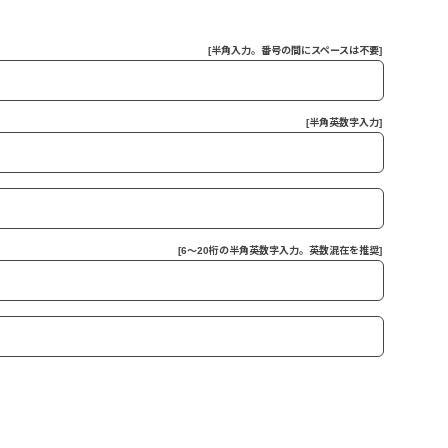
[半角入力。番号の間にスペースは不要]
[半角英数字入力]
[6～20桁の半角英数字入力。英数混在を推奨]