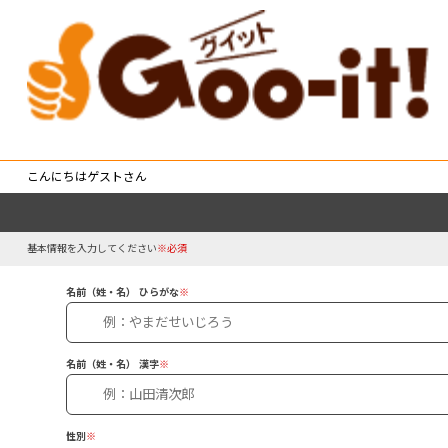
こんにちはゲストさん
基本情報を入力してください
※必須
名前（姓・名） ひらがな
※
名前（姓・名） 漢字
※
性別
※