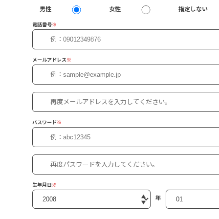
男性
女性
指定しない
電話番号
※
メールアドレス
※
パスワード
※
生年月日
※
年