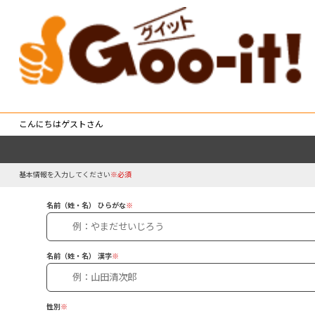
こんにちはゲストさん
基本情報を入力してください
※必須
名前（姓・名） ひらがな
※
名前（姓・名） 漢字
※
性別
※