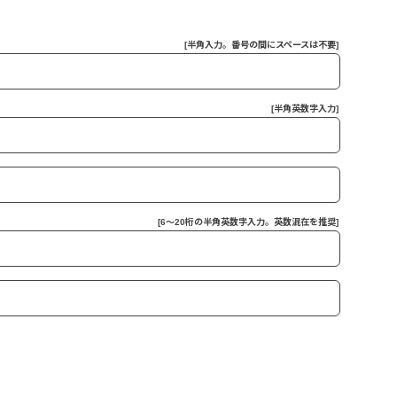
[半角入力。番号の間にスペースは不要]
[半角英数字入力]
[6～20桁の半角英数字入力。英数混在を推奨]