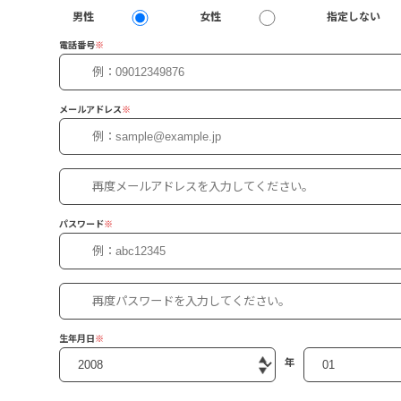
男性
女性
指定しない
電話番号
※
メールアドレス
※
パスワード
※
生年月日
※
年