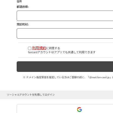
住所
都道府県:
市区町村:
利用規約
に同意する
fancardアカウントはアプリでも共通して利用できます
※ ドメイン指定受信を設定している方はご登録の前に、「@mail.fan-card
ソーシャルアカウントを利用してログイン