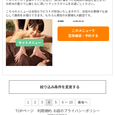
アロマオイルで全身のリンパを流し、体内に溜まった老廃物の排出を促します。
お好みの香りで心身ともに深いリラックスタイムをお過ごしください。
こちらのメニューは女性セラピストが担当いたしますので、女性のお客様でも安
心して施術をお受けできます。もちろん男性のお客様も大歓迎です。
有効期限:
2050年07月11日
このメニューで
空席確認・予約する
絞り込み条件を変更する
1
2
3
4
5
6 ～ 10
最後へ
TOPページ
利用規約
お店のプライバシーポリシー
/
Copyright © CIN GROUP Inc.