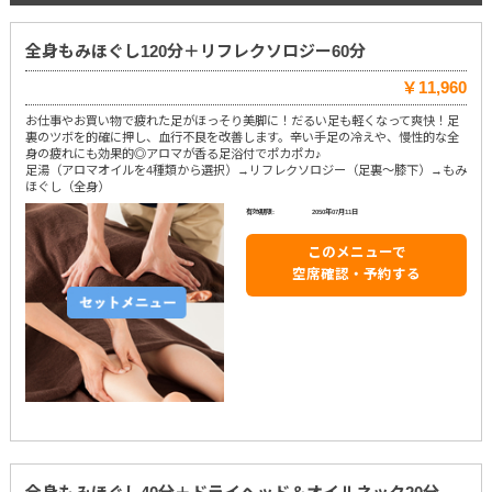
全身もみほぐし120分＋リフレクソロジー60分
￥11,960
お仕事やお買い物で疲れた足がほっそり美脚に！だるい足も軽くなって爽快！足
裏のツボを的確に押し、血行不良を改善します。辛い手足の冷えや、慢性的な全
身の疲れにも効果的◎アロマが香る足浴付でポカポカ♪
足湯（アロマオイルを4種類から選択）→リフレクソロジー（足裏～膝下）→もみ
ほぐし（全身）
有効期限:
2050年07月11日
このメニューで
空席確認・予約する