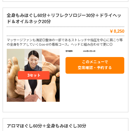
全身もみほぐし60分＋リフレクソロジー30分＋ドライヘッ
ド＆オイルネック20分
￥8,250
マッサージファンも満足◎整体の一部であるストレッチや指圧を中心に肩こり等
の全身をケアしていくGoo-it!の看板コース。ヘッドと組み合わせで更に◎
有効期限:
2050年07月11日
このメニューで
空席確認・予約する
アロマほぐし60分＋全身もみほぐし30分