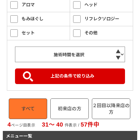
アロマ
ヘッド
もみほぐし
リフレクソロジー
セット
その他
２回目以降来店の
すべて
初来店の方
方
4
31〜 40
57件中
ページ目表示
件表示 /
メニュー一覧