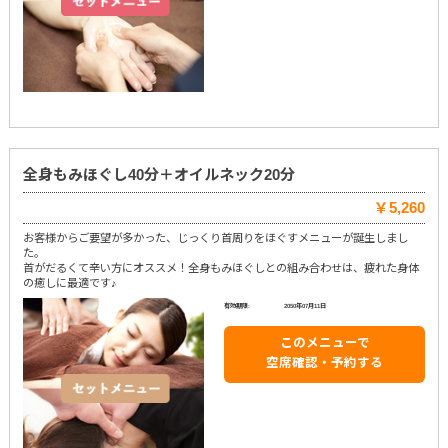
全身もみほぐし40分＋オイルネック20分
￥5,260
お客様からご要望が多かった、じっくり首周りをほぐすメニューが誕生しまし
た。
首がだるくて辛い方にオススメ！全身もみほぐしとの組み合わせは、疲れた身体
の癒しに最適です♪
有効期限:
2050年07月11日
このメニューで
空席確認・予約する