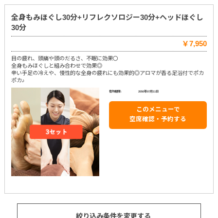
全身もみほぐし30分+リフレクソロジー30分+ヘッドほぐし
30分
￥7,950
目の疲れ、頭痛や頭のだるさ、不眠に効果〇
全身もみほぐしと組み合わせで効果◎
辛い手足の冷えや、慢性的な全身の疲れにも効果的◎アロマが香る足浴付でポカ
ポカ♪
有効期限:
2050年07月11日
このメニューで
空席確認・予約する
絞り込み条件を変更する