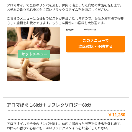
アロマオイルで全身のリンパを流し、体内に溜まった老廃物の排出を促します。
お好みの香りで心身ともに深いリラックスタイムをお過ごしください。
こちらのメニューは女性セラピストが担当いたしますので、女性のお客様でも安
心して施術をお受けできます。もちろん男性のお客様も大歓迎です。
有効期限:
2050年07月11日
このメニューで
空席確認・予約する
アロマほぐし60分＋リフレクソロジー60分
￥11,280
アロマオイルで全身のリンパを流し、体内に溜まった老廃物の排出を促します。
お好みの香りで心身ともに深いリラックスタイムをお過ごしください。