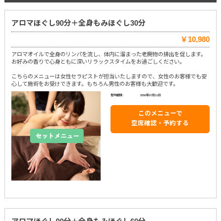
アロマほぐし90分＋全身もみほぐし30分
￥10,980
アロマオイルで全身のリンパを流し、体内に溜まった老廃物の排出を促します。
お好みの香りで心身ともに深いリラックスタイムをお過ごしください。
こちらのメニューは女性セラピストが担当いたしますので、女性のお客様でも安
心して施術をお受けできます。もちろん男性のお客様も大歓迎です。
有効期限:
2050年07月11日
このメニューで
空席確認・予約する